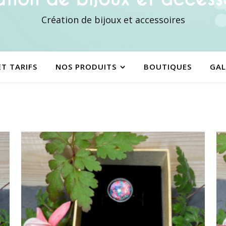
Création de bijoux et accessoires
T TARIFS
NOS PRODUITS
BOUTIQUES
GAL