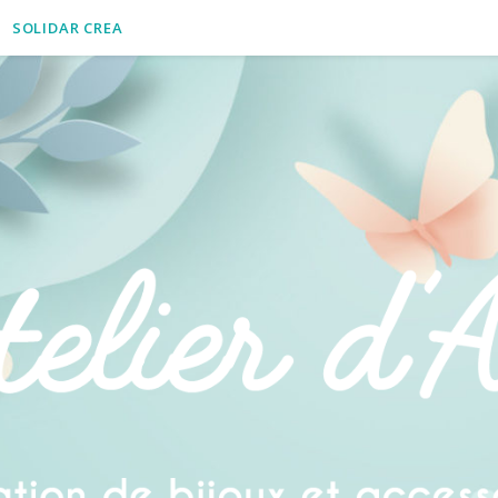
re plusieurs jours, il est essentiel de comparer les délais de tra
SOLIDAR CREA
stantané
afin de découvrir les critères à vérifier avant de choisir 
de jeux, consultez ce guide consacré aux
free spins sans dépôt 
 avant de choisir une offre.
s paiements rapides et une inscription simplifiée, consultez ce gu
ormations sur leurs avantages, leurs modes de paiement et les p
arer les licences, les conditions de retrait et les mesures de pr
prendre leurs avantages, leurs limites et les risques à prendre
s directement depuis votre navigateur, consultez ce guide consa
res et des informations utiles pour profiter du mode démo de ma