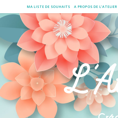
Pour les joueurs qui souhaitent récupérer leurs gains sans attend
MA LISTE DE SOUHAITS
A PROPOS DE L’ATELIER
Consultez ce guide consacré aux
casinos en ligne avec retrait in
Pour mieux comprendre les bonus proposés par les plateformes 
conditions de mise, les plafonds de gains et les critères à vérifier
Pour découvrir des plateformes privilégiant la confidentialité, le
trouverez un comparatif des options sans KYC, accompagné d’inf
Avant de choisir une plateforme de jeux, il est essentiel de comp
meilleurs casinos en ligne sans licence française
afin de mieux com
Pour découvrir de nouveaux divertissements en ligne accessible
trouverez des conseils pratiques, une sélection de jeux populai