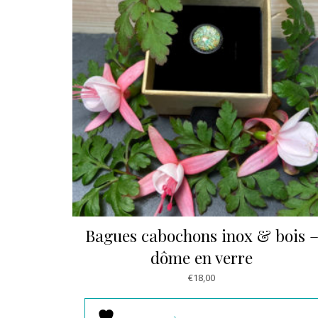
Bagues cabochons inox & bois 
dôme en verre
€
18,00