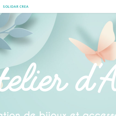
re plusieurs jours, il est essentiel de comparer les délais de tra
SOLIDAR CREA
stantané
afin de découvrir les critères à vérifier avant de choisir 
de jeux, consultez ce guide consacré aux
free spins sans dépôt 
 avant de choisir une offre.
s paiements rapides et une inscription simplifiée, consultez ce gu
ormations sur leurs avantages, leurs modes de paiement et les p
arer les licences, les conditions de retrait et les mesures de pr
prendre leurs avantages, leurs limites et les risques à prendre
s directement depuis votre navigateur, consultez ce guide consa
res et des informations utiles pour profiter du mode démo de ma