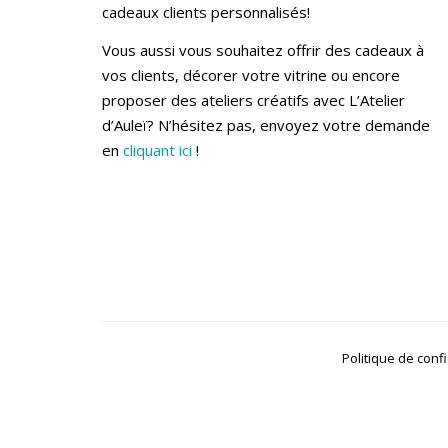
cadeaux clients personnalisés!
Vous aussi vous souhaitez offrir des cadeaux à
vos clients, décorer votre vitrine ou encore
proposer des ateliers créatifs avec L’Atelier
d’Auleï? N’hésitez pas, envoyez votre demande
en
cliquant ici
!
Politique de confi