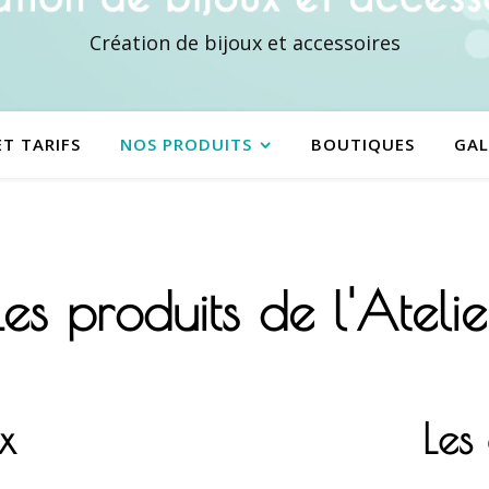
Création de bijoux et accessoires
T TARIFS
NOS PRODUITS
BOUTIQUES
GAL
Les produits de l'Atelie
x
Les