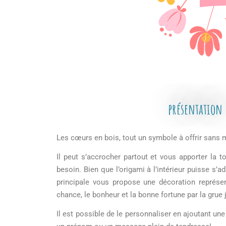
présentation
Les cœurs en bois, tout un symbole à offrir sans 
Il peut s’accrocher partout et vous apporter la 
besoin. Bien que l’origami à l’intérieur puisse s’a
principale vous propose une décoration représen
chance, le bonheur et la bonne fortune par la grue
Il est possible de le personnaliser en ajoutant une