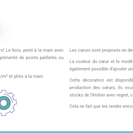
! Le bois, peint à la main avec
Les cœurs sont proposés en deux
agrémenté de points pailletés ou
La couleur du cœur et le modèle
également possible d’ajouter une
/m² et pliés à la main.
Cette décoration est disponibl
production des cœurs, ils vo
stocks de l’Atelier avec regret, 
Cela ne fait que les rendre enc