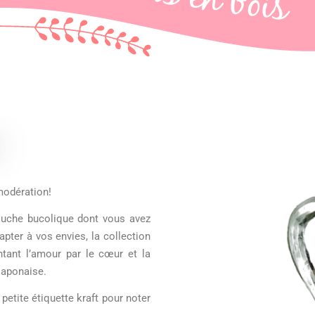
modération!
touche bucolique dont vous avez
dapter à vos envies, la collection
tant l’amour par le cœur et la
 japonaise.
 petite étiquette kraft pour noter