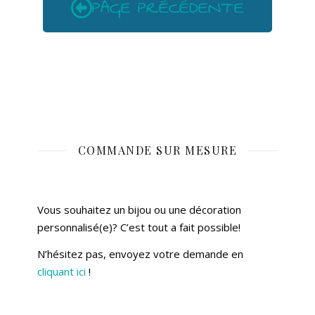
PAGE PRÉCÉDENTE
COMMANDE SUR MESURE
Vous souhaitez un bijou ou une décoration
personnalisé(e)? C’est tout a fait possible!
N’hésitez pas, envoyez votre demande en
cliquant ici
!