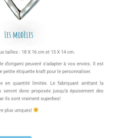
Les modèles
 tailles : 18 X 16 cm et 15 X 14 cm.
 d’origami peuvent s’adapter à vos envies. Il est
 petite étiquette kraft pour le personnaliser.
e en quantité limitée. Le fabriquant arrêtant la
us seront donc proposés jusqu’à épuisement des
car ils sont vraiment superbes!
ore plus uniques!