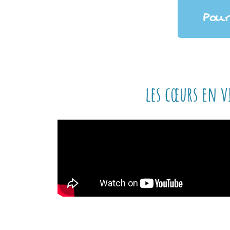
Pour
les cœurs en v