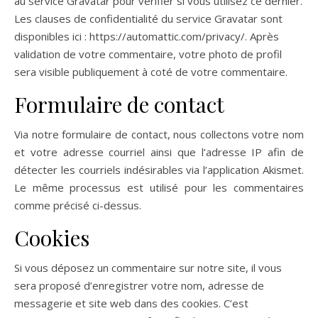
au service Gravatar pour vérifier si vous utilisez ce dernier.
Les clauses de confidentialité du service Gravatar sont
disponibles ici : https://automattic.com/privacy/. Après
validation de votre commentaire, votre photo de profil
sera visible publiquement à coté de votre commentaire.
Formulaire de contact
Via notre formulaire de contact, nous collectons votre nom
et votre adresse courriel ainsi que l’adresse IP afin de
détecter les courriels indésirables via l’application Akismet.
Le même processus est utilisé pour les commentaires
comme précisé ci-dessus.
Cookies
Si vous déposez un commentaire sur notre site, il vous
sera proposé d’enregistrer votre nom, adresse de
messagerie et site web dans des cookies. C’est