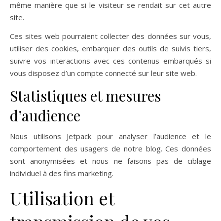
même manière que si le visiteur se rendait sur cet autre
site.
Ces sites web pourraient collecter des données sur vous,
utiliser des cookies, embarquer des outils de suivis tiers,
suivre vos interactions avec ces contenus embarqués si
vous disposez d’un compte connecté sur leur site web.
Statistiques et mesures
d’audience
Nous utilisons Jetpack pour analyser l’audience et le
comportement des usagers de notre blog. Ces données
sont anonymisées et nous ne faisons pas de ciblage
individuel à des fins marketing.
Utilisation et