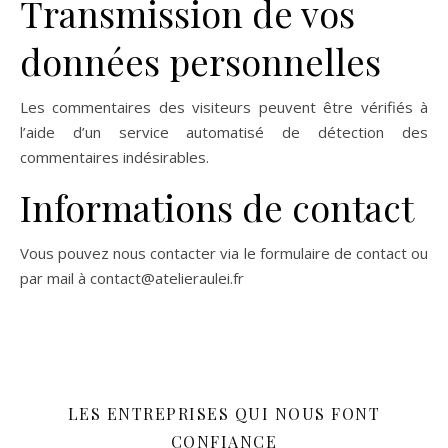
Transmission de vos
données personnelles
Les commentaires des visiteurs peuvent être vérifiés à
l’aide d’un service automatisé de détection des
commentaires indésirables.
Informations de contact
Vous pouvez nous contacter via le formulaire de contact ou
par mail à contact@atelieraulei.fr
LES ENTREPRISES QUI NOUS FONT
CONFIANCE