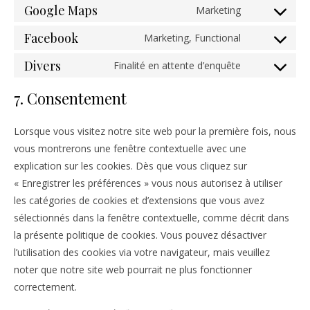
Google Maps
Marketing
Consent to s
Facebook
Marketing, Functional
Consent to s
Divers
Finalité en attente d’enquête
Consent to se
7. Consentement
Lorsque vous visitez notre site web pour la première fois, nous
vous montrerons une fenêtre contextuelle avec une
explication sur les cookies. Dès que vous cliquez sur
« Enregistrer les préférences » vous nous autorisez à utiliser
les catégories de cookies et d’extensions que vous avez
sélectionnés dans la fenêtre contextuelle, comme décrit dans
la présente politique de cookies. Vous pouvez désactiver
l’utilisation des cookies via votre navigateur, mais veuillez
noter que notre site web pourrait ne plus fonctionner
correctement.