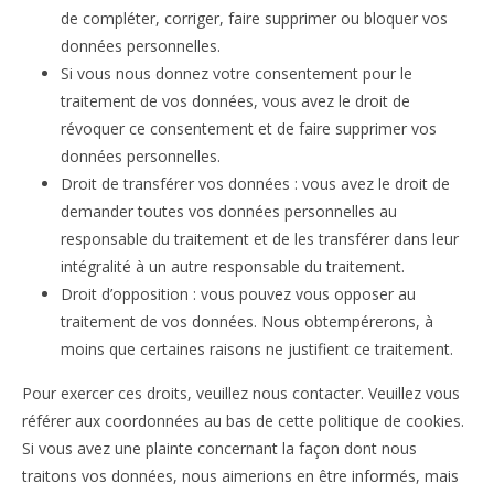
de compléter, corriger, faire supprimer ou bloquer vos
données personnelles.
Si vous nous donnez votre consentement pour le
traitement de vos données, vous avez le droit de
révoquer ce consentement et de faire supprimer vos
données personnelles.
Droit de transférer vos données : vous avez le droit de
demander toutes vos données personnelles au
responsable du traitement et de les transférer dans leur
intégralité à un autre responsable du traitement.
Droit d’opposition : vous pouvez vous opposer au
traitement de vos données. Nous obtempérerons, à
moins que certaines raisons ne justifient ce traitement.
Pour exercer ces droits, veuillez nous contacter. Veuillez vous
référer aux coordonnées au bas de cette politique de cookies.
Si vous avez une plainte concernant la façon dont nous
traitons vos données, nous aimerions en être informés, mais