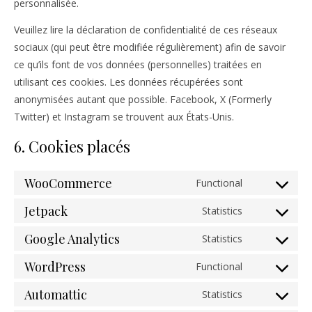
personnalisée.
Veuillez lire la déclaration de confidentialité de ces réseaux
sociaux (qui peut être modifiée régulièrement) afin de savoir
ce qu’ils font de vos données (personnelles) traitées en
utilisant ces cookies. Les données récupérées sont
anonymisées autant que possible. Facebook, X (Formerly
Twitter) et Instagram se trouvent aux États-Unis.
6. Cookies placés
WooCommerce
Functional
Consent to 
Jetpack
Statistics
Consent to se
Google Analytics
Statistics
Consent to se
WordPress
Functional
Consent to s
Automattic
Statistics
Consent to s