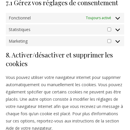
7.1 Gérez vos réglages de consentement
Fonctionnel
Toujours activé
Statistiques
Statistiqu
Marketing
Marketing
8. Activer/désactiver et supprimer les
cookies
Vous pouvez utiliser votre navigateur internet pour supprimer
automatiquement ou manuellement les cookies. Vous pouvez
également spécifier que certains cookies ne peuvent pas être
placés. Une autre option consiste à modifier les réglages de
votre navigateur Internet afin que vous receviez un message à
chaque fois qu’un cookie est placé. Pour plus d’informations
sur ces options, reportez-vous aux instructions de la section
Aide de votre navigateur.