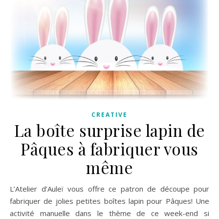
Avant de choisir une plateforme de jeux, il est essentiel de
comparer les licences, les conditions de retrait et les mesures
de protection proposées aux joueurs. Consultez ce guide
consacré aux
meilleurs casinos en ligne sans licence française
afin de mieux comprendre leurs avantages, leurs limites et les
risques à prendre en compte.
Pour découvrir de nouveaux divertissements en ligne
accessibles directement depuis votre navigateur, consultez ce
CREATIVE
guide consacré aux
machines à sous gratuites sans
La boîte surprise lapin de
téléchargement
. Vous y trouverez des conseils pratiques, une
sélection de jeux populaires et des informations utiles pour
Pâques à fabriquer vous
profiter du mode démo de manière responsable.
même
L’Atelier d’Auleï vous offre ce patron de découpe pour
fabriquer de jolies petites boîtes lapin pour Pâques! Une
activité manuelle dans le thème de ce week-end si