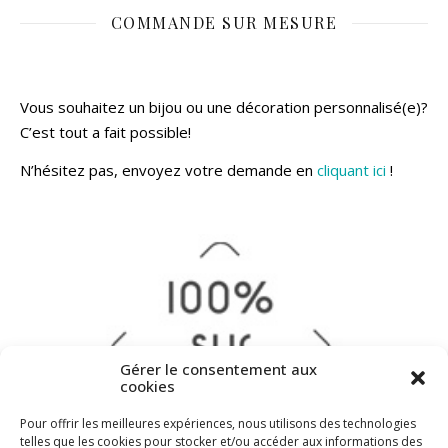
COMMANDE SUR MESURE
Vous souhaitez un bijou ou une décoration personnalisé(e)?
C’est tout a fait possible!
N’hésitez pas, envoyez votre demande en
cliquant ici
!
Gérer le consentement aux
cookies
Pour offrir les meilleures expériences, nous utilisons des technologies
telles que les cookies pour stocker et/ou accéder aux informations des