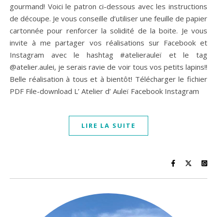
gourmand! Voici le patron ci-dessous avec les instructions
de découpe. Je vous conseille d’utiliser une feuille de papier
cartonnée pour renforcer la solidité de la boite. Je vous
invite à me partager vos réalisations sur Facebook et
Instagram avec le hashtag #atelierauleï et le tag
@atelier.aulei, je serais ravie de voir tous vos petits lapins!!
Belle réalisation à tous et à bientôt! Télécharger le fichier
PDF File-download L’ Atelier d’ Auleï Facebook Instagram
LIRE LA SUITE