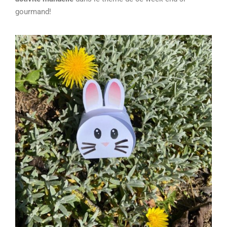
gourmand!