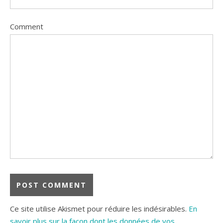
Comment
Ce site utilise Akismet pour réduire les indésirables.
En
savoir plus sur la façon dont les données de vos