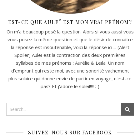
EST-CE QUE AULEÏ EST MON VRAI PRÉNOM?
On m'a beaucoup posé la question. Alors si vous aussi vous
vous posez la même question et que le désir de connaitre
la réponse est insoutenable, voici la réponse ici ... (Alert
Spoiler) Auleï est la contraction des deux premières
syllabes de mes prénoms : Aurélie & Leïla. Un nom
d'emprunt qui reste moi, avec une sonorité vachement
plus solaire qui donne envie de partir en voyage, n'est-ce
pas? Et j'adore le soleil!!!! :-)
SUIVEZ-NOUS SUR FACEBOOK