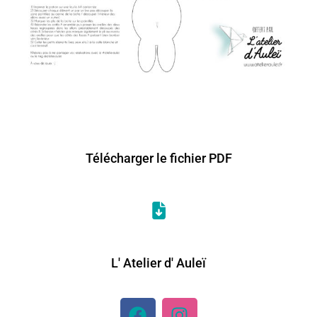
Télécharger le fichier PDF
L' Atelier d' Auleï