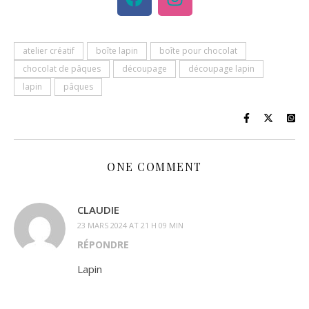
atelier créatif
boîte lapin
boîte pour chocolat
chocolat de pâques
découpage
découpage lapin
lapin
pâques
ONE COMMENT
CLAUDIE
23 MARS 2024 AT 21 H 09 MIN
RÉPONDRE
Lapin