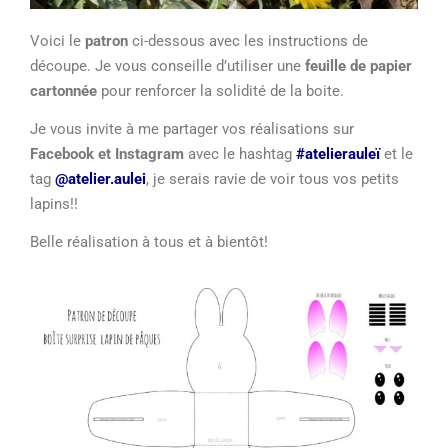
Voici le
patron
ci-dessous avec les instructions de
découpe. Je vous conseille d’utiliser une
feuille de
papier
cartonnée
pour renforcer la solidité de la boite.
Je vous invite à me partager vos réalisations sur
Facebook et Instagram
avec le hashtag
#atelierauleï
et le
tag
@atelier.aulei
, je serais ravie de voir tous vos petits
lapins!!
Belle réalisation à tous et à bientôt!